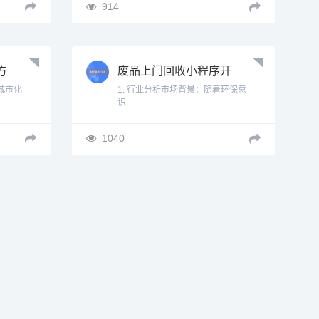
914
方
废品上门回收小程序开
发方案
城市化
1. 行业分析市场背景：随着环保意
识...
1040