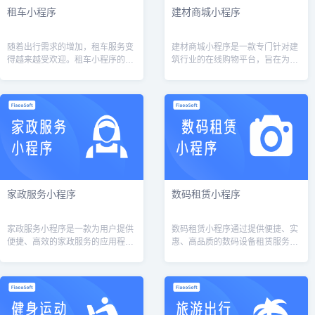
租车小程序
建材商城小程序
随着出行需求的增加，租车服务变
建材商城小程序是一款专门针对建
得越来越受欢迎。租车小程序的开
筑行业的在线购物平台，旨在为建
发也成为了一个热门话题。本文将
筑业从业人员提供方便快捷的购物
介绍租车小程序的功能和开发方
体验。一、首页1.1 轮播图：展示
案。一、功能介绍1.车辆选择租车
热门商品、促销活动等信息。1.2
小程序的核...
商...
家政服务小程序
数码租赁小程序
家政服务小程序是一款为用户提供
数码租赁小程序通过提供便捷、实
便捷、高效的家政服务的应用程
惠、高品质的数码设备租赁服务，
序。通过该小程序，用户可以在线
满足用户对数码设备的需求，降低
预订家政服务，随时随地享受家政
用户的购买成本，提高数码设备的
服务，满足用户的各种需求。下面
利用率。同时，数码租赁小程序也
将详细介绍该...
可以通过租...